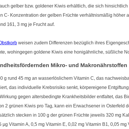
uch gelber bzw. goldener Kiwis erhältlich, die sich hinsichtlich
min C- Konzentration der gelben Früchte verhältnismäßig höher a
nd 161, 3 mg je Frucht auf.
 Obstkorb
weisen zudem Differenzen bezüglich ihres Eigengeschm
te, wohingegen goldene Kiwis eine honigähnliche, süßliche Not
esundheitsfördernden Mikro- und Makronährstoffen
 g rund 45 mg an wasserlöslichem Vitamin C, das nachweisbar
isiert, das individuelle Krebsrisiko senkt, körpereigene Entgif
 Wirkung gegen altersbedingte Krankheitsbilder entfaltet, das 
on 2 grünen Kiwis pro Tag, kann ein Erwachsener in Osterfeld 
ätzlich stecken in 100 g der grünen Früchte jeweils 320 mg 
 µg Vitamin A, 0,5 mg Vitamin E, 0,02 mg Vitamin B1, 0,05 mg 