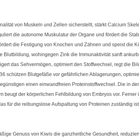
alität von Muskeln und Zellen sicherstellt, stärkt Calcium Sk
liert die autonome Muskulatur der Organe und fördert die Stab
ördert die Festigung von Knochen und Zähnen und speist die Kö
die Blutbildung, wohingegen Zink die Immunaktivität sanft ankur
igert das Sehvermögen, optimiert den Stoffwechsel, regt die Bil
6 schützen Blutgefäße vor gefährlichen Ablagerungen, optimier
günstigen einen einwandfreien Proteinstoffwechsel. Die in den
m beugt der körperlichen Fehlbildung von Embryos vor. Ferner 
s für die reibungslose Aufspaltung von Proteinen zuständig ist
äßige Genuss von Kiwis die ganzheitliche Gesundheit, reduziert