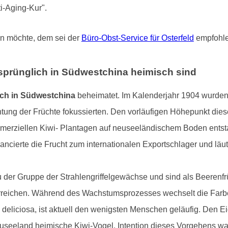
i-Aging-Kur".
en möchte, dem sei der
Büro-Obst-Service für Osterfeld
empfohle
rsprünglich in Südwestchina heimisch sind
ich in Südwestchina
beheimatet. Im Kalenderjahr 1904 wurden 
chtung der Früchte fokussierten. Den vorläufigen Höhepunkt die
mmerziellen Kiwi- Plantagen auf neuseeländischem Boden entstan
ncierte die Frucht zum internationalen Exportschlager und läu
 der Gruppe der Strahlengriffelgewächse und sind als Beerenfrü
erreichen. Während des Wachstumsprozesses wechselt die Farbe
 deliciosa, ist aktuell den wenigsten Menschen geläufig. Den E
useeland heimische Kiwi-Vogel. Intention dieses Vorgehens wa