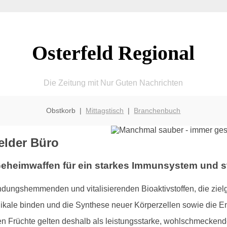
Osterfeld Regional
Die Zeitung mit Nur Guten Nachrichten
Obstkorb |
Mittagstisch
|
Branchenbuch
felder Büro
n Geheimwaffen für ein starkes Immunsystem und s
zündungshemmenden und vitalisierenden Bioaktivstoffen, die ziel
kale binden und die Synthese neuer Körperzellen sowie die En
 Früchte gelten deshalb als leistungsstarke, wohlschmeckende