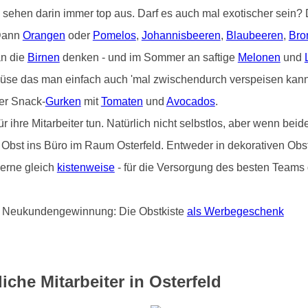
) sehen darin immer top aus. Darf es auch mal exotischer sein
 Dann
Orangen
oder
Pomelos
,
Johannisbeeren
,
Blaubeeren
,
Bro
an die
Birnen
denken - und im Sommer an saftige
Melonen
und
üse das man einfach auch 'mal zwischendurch verspeisen kann 
er Snack-
Gurken
mit
Tomaten
und
Avocados
.
hre Mitarbeiter tun. Natürlich nicht selbstlos, aber wenn beide
on Obst ins Büro im Raum Osterfeld. Entweder in dekorativen Ob
erne gleich
kistenweise
- für die Versorgung des besten Teams d
und Neukundengewinnung: Die Obstkiste
als Werbegeschenk
iche Mitarbeiter in Osterfeld