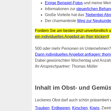
Einige Beispiel-Fotos
und meine Mei
Informationen zur
steuerlichen Behan
Große Vorteile hat das
'Nebenbei Abn
Der charmanteste
Weg zur Neukunde
Fordern Sie am besten jetzt unverbindlich u
ein individuelles Angebot an (hier klicken)
!
500 oder mehr Personen im Unternehmen?
Dann individuelles Angebot anfragen: thomas.
Dabei gewünschten Wochentag und Anzahl 
Ihr Ansprechpartner: Thomas Müller
Inhalt im Obst- und Gemüse
Leckeres Obst darf auch schön präsentiert
Trauben
,
Erdbeeren
,
Kirschen
,
Kiwis
, Zwe