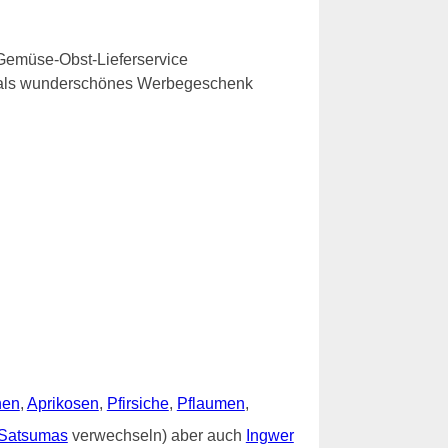
Gemüse-Obst-Lieferservice
e als wunderschönes Werbegeschenk
nen
,
Aprikosen
,
Pfirsiche
,
Pflaumen
,
Satsumas
verwechseln) aber auch
Ingwer