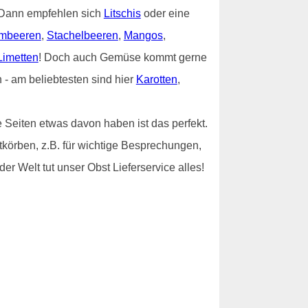
? Dann empfehlen sich
Litschis
oder eine
mbeeren
,
Stachelbeeren
,
Mangos
,
Limetten
! Doch auch Gemüse kommt gerne
- am beliebtesten sind hier
Karotten
,
 Seiten etwas davon haben ist das perfekt.
stkörben, z.B. für wichtige Besprechungen,
er Welt tut unser Obst Lieferservice alles!