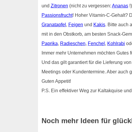
und
Zitronen
(nicht zu vergessen:
Ananas
!
Passionsfrucht
! Hoher Vitamin-C-Gehalt?
Granatapfel
,
Feigen
und
Kakis
. Bitte auch 
mit in den Obstkorb, am besten Snack-Gem
Paprika
,
Radieschen
,
Fenchel
,
Kohlrabi
od
Immer mehr Unternehmen möchten Gutes für i
Und das gilt garantiert für die Lieferung v
Meetings oder Kundentermine. Aber auch g
Guten Appetit!
P.S. Ein effektiver Weg zur Kaltakquise 
Noch mehr Ideen für glückl