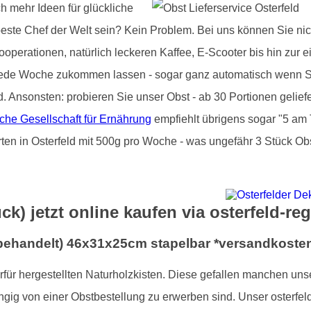
ch mehr Ideen für glückliche
beste Chef der Welt sein? Kein Problem. Bei uns können Sie nic
operationen, natürlich leckeren Kaffee, E-Scooter bis hin zur e
jede Woche zukommen lassen - sogar ganz automatisch wenn Si
d. Ansonsten: probieren Sie unser Obst - ab 30 Portionen gelie
che Gesellschaft für Ernährung
empfiehlt übrigens sogar "5 am 
rten in Osterfeld mit 500g pro Woche - was ungefähr 3 Stück Obs
ck) jetzt online kaufen via osterfeld-re
nbehandelt) 46x31x25cm stapelbar *versandkosten
ierfür hergestellten Naturholzkisten. Diese gefallen manchen un
gig von einer Obstbestellung zu erwerben sind. Unser osterfeld