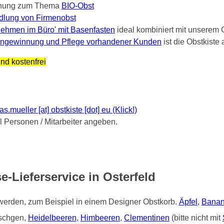
nung zum Thema
BIO-Obst
dlung von Firmenobst
ehmen im Büro' mit Basenfasten
ideal kombiniert mit unserem 
ngewinnung und Pflege vorhandener Kunden
ist die Obstkist
nd kostenfrei
mueller [at] obstkiste [dot] eu (Klick!)
Personen / Mitarbeiter angeben.
-Lieferservice in Osterfeld
 werden, zum Beispiel in einem Designer Obstkorb.
Äpfel
,
Bana
tschgen,
Heidelbeeren
,
Himbeeren
,
Clementinen
(bitte nicht mit